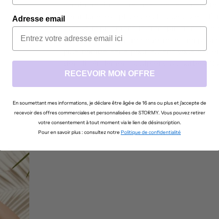
cambrure. Un autre tissu, cette fois-ci r
demi-lune, est placé de chaque côté à l’ar
Adresse email
évacue rapidement la transpiration. Une 
également au centre de votre fessier pour 
plus bombé sans pour autant vous gêner
vient littéralement sculpter vos courbes. Soy
RECEVOIR MON OFFRE
En soumettant mes informations, je déclare être âgé·e de 16 ans ou plus et j'accepte de
recevoir des offres commerciales et personnalisées de STORMY. Vous pouvez retirer
votre consentement à tout moment via le lien de désinscription.
Pour en savoir plus : consultez notre
Politique de confidentialité