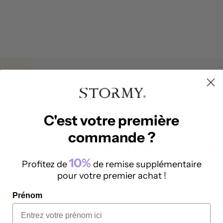
C'est votre première
commande ?
Fessier. Abdos. Il s’o
10%
Profitez de
de remise supplémentaire
!
pour votre premier achat !
Composé de 11 pièces textiles de formes et 
Prénom
chaque partie de votre morphologie est trav
Par exemple, la forme en V sur l’arrière