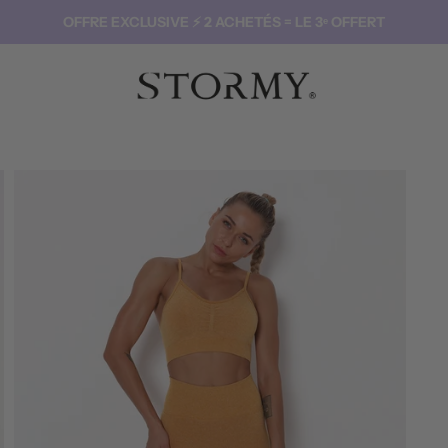
OFFRE EXCLUSIVE ⚡️ 2 ACHETÉS = LE 3ᵉ OFFERT