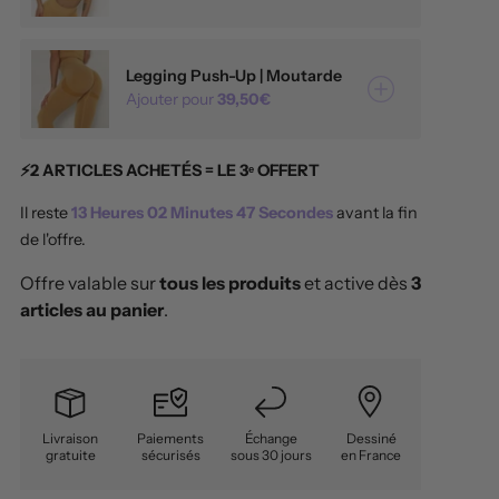
Legging Push-Up | Moutarde
Ajouter pour
39,50€
⚡️2 ARTICLES ACHETÉS = LE 3ᵉ OFFERT
Il reste
13
Heures
02
Minutes
46
Secondes
avant la fin
de l'offre.
Offre valable sur
tous les produits
et active dès
3
articles au panier
.
Livraison
Paiements
Échange
Dessiné
gratuite
sécurisés
sous 30 jours
en France